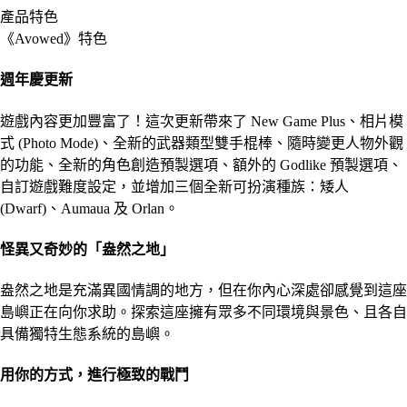
產品特色
《Avowed》特色
週年慶更新
遊戲內容更加豐富了！這次更新帶來了 New Game Plus、相片模
式 (Photo Mode)、全新的武器類型雙手棍棒、隨時變更人物外觀
的功能、全新的角色創造預製選項、額外的 Godlike 預製選項、
自訂遊戲難度設定，並增加三個全新可扮演種族：矮人
(Dwarf)、Aumaua 及 Orlan。
怪異又奇妙的「盎然之地」
盎然之地是充滿異國情調的地方，但在你內心深處卻感覺到這座
島嶼正在向你求助。探索這座擁有眾多不同環境與景色、且各自
具備獨特生態系統的島嶼。
用你的方式，進行極致的戰鬥