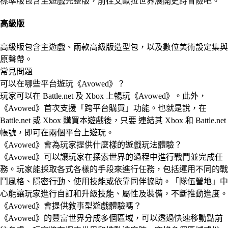
標準版包含主遊戲完整版，前往艾歐拉世界展開史詩冒險吧。
高級版
高級版包含主遊戲、兩款高級版造型包，以及數位美術設定集與
原聲帶。
常見問題
可以在哪些平台遊玩《Avowed》？
玩家可以在 Battle.net 及 Xbox 上暢玩《Avowed》。此外，
《Avowed》首次支援「跨平台購買」功能。也就是說，在
Battle.net 或 Xbox 購買本遊戲後，只要
連結其 Xbox 和 Battle.net
帳號
，即可在兩個平台上遊玩。
《Avowed》會為玩家提供什麼樣的遊戲玩法體驗？
《Avowed》可以讓玩家在探索世界的過程中進行戰鬥並完成任
務。玩家能採取各式各樣的手段來進行任務，包括運用不同的戰
鬥風格、隱密行動、使用技能或依靠同伴協助。「隊伍營地」中
心能讓玩家進行自訂和升級技能、屬性及裝備，不斷推動進度。
《Avowed》會提供敘事型遊戲體驗嗎？
《Avowed》的豐富世界分成多個區域，可以透過快速移動點前