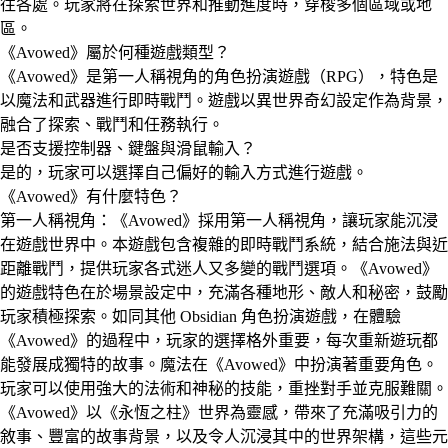
往各處。玩家將在探索世界和推動進度時，穿梭多個區域或地
區。
《Avowed》屬於何種遊戲類型？
《Avowed》是第一人稱視角的角色扮演遊戲（RPG），特色是
以魔法和武器進行即時戰鬥。遊戲以異世界奇幻設定作為背景，
融合了探索、戰鬥和任務執行。
是否支援控制器、鍵盤與滑鼠輸入？
是的，玩家可以選擇自己偏好的輸入方式進行遊戲。
《Avowed》有什麼特色？
第一人稱視角：《Avowed》採用第一人稱視角，讓玩家能沉浸
在遊戲世界中。本遊戲包含複雜的即時戰鬥系統，結合施法與近
距離戰鬥，提供玩家各式迷人又多變的戰鬥選項。《Avowed》
的遊戲特色在於場景設定中，充滿各種地形、敵人和秘密，鼓勵
玩家積極探索。如同其他 Obsidian 角色扮演遊戲，在體驗
《Avowed》的過程中，玩家的選擇格外重要，每次重新遊玩都
能發展成獨特的故事。魔法在《Avowed》中扮演著重要角色。
玩家可以使用強大的法術和神秘的技能，重挫對手並克服難關。
《Avowed》以《永恆之柱》世界為靈感，帶來了充滿吸引力的
敘事、豐富的故事背景，以及令人沉浸其中的世界架構，這些元