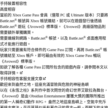
Available actions
手持裝置相容性
高度相容
當前的 Xbox Game Pass 會員（僅限 PC 或 Ultimate 版本）只要將
®
Battle.net
帳號與 Xbox 帳號連結，就可以在遊戲發行後透過
®
Battle.net
遊玩《Avowed》標準版。《Avowed》高級版物品則
需要額外單獨購買。
®
®
需要連線到網路、Battle.net
帳號，以及 Battle.net
桌面應用程
式才能進行遊戲。
®
玩家只需要擁有符合條件的 Game Pass 訂閱，再將 Battle.net
帳
號連結至 Xbox 帳戶，即可藉由有效的 Xbox Game Pass 暢玩
《Avowed》標準版。
如欲了解各種 Game Pass 訂閱所包含的遊戲內容，請參閱本文以
取得詳情。
手持相容性客服支援文章
歡迎來到盎然之地，這座充滿冒險與危險的神秘島嶼
以在《永恆之柱》系列作中首次問世的奇幻世界艾歐拉為舞台，
《Avowed》是由 Obsidian Entertainment 屢獲大獎的團隊所推出
的第一人稱奇幻動作 RPG。 盎然之地這座島嶼上，空氣中充斥
著遠古魔法，花花草草似乎有著自己的意志一般，而腳下的大地