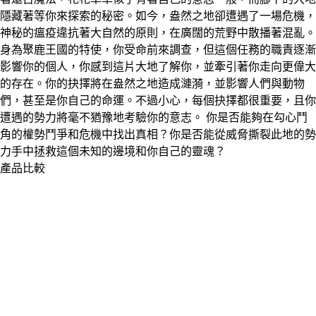
隱藏著等你來探索的秘密。如今，盎然之地卻遭遇了一場危機，
神秘的瘟疫違抗著大自然的原則，在廣闊的荒野中散播著混亂。
身為聚鹿王國的特使，你受命前來調查，但這個任務的職責逐漸
影響你的個人，你感到這片大地了解你，並牽引著你走向更偉大
的存在。你的抉擇將在盎然之地造成漣漪，並影響人們與動物
們，甚至是你自己的命運。不過小心，每個抉擇都很重要，且你
遭遇的勢力將毫不猶豫地考驗你的意志。 你是否能夠在勾心鬥
角的權勢鬥爭和危機中找出真相？你是否能從威脅撕裂此地的勢
力手中拯救這個未知的邊境和你自己的靈魂？
產品比較