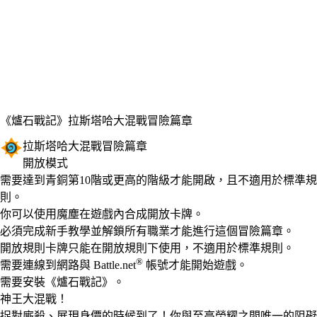
《爐石戰記》
拉斯塔哈大混戰冒險篇章
拉斯塔哈大混戰冒險篇章
開放模式
Product Notification
需要達到青銅第10階或更高的階級才能開啟，且不適用於標準規
則。
Available actions
你可以使用魔塵在遊戲內合成開放卡牌。
必須完成新手教學並解鎖所有職業才能進行這個冒險篇章。
開放規則卡牌只能在開放規則下使用，不適用於標準規則。
®
需要連線到網路與 Battle.net
帳號才能開始遊戲。
需要安裝《爐石戰記》。
神王大混戰！
捉對廝殺、展現身價的時候到了！你與至高榮耀之間唯一的阻礙