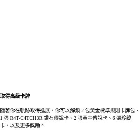
取得高級卡牌
隨著你在軌跡取得進展，你可以解鎖 2 包黃金標準規則卡牌包、
1 張 R4T-C4TCH3R 鑽石傳說卡、2 張黃金傳說卡、6 張珍藏
卡，以及更多獎勵。