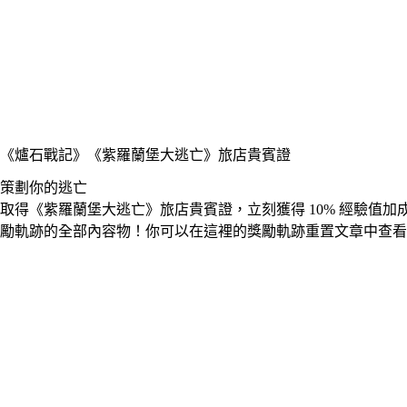
《爐石戰記》
《紫羅蘭堡大逃亡》旅店貴賓證
策劃你的逃亡
取得​《​紫羅蘭堡​大​逃亡》​旅店​貴​賓證，​立刻​獲得​ 10​%​ ​經​驗值​加
勵​軌跡​的​全部​內容物​！​你​可以​在​這​裡​的​獎勵​軌跡​重置​文章​中查​