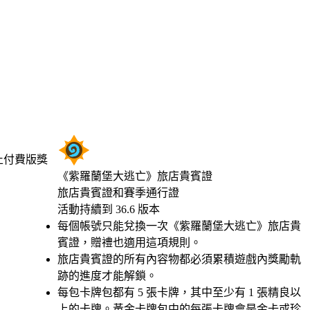
​止​付費版​獎
《紫羅蘭堡大逃亡》旅店貴賓證
旅店貴賓證和賽季通行證
Product Notification
活動持續到 36.6 版本
Available actions
價格
每個帳號只能兌換一次《紫羅蘭堡大逃亡》旅店貴
賓證，贈禮也適用這項規則。
旅店貴賓證的所有內容物都必須累積遊戲內獎勵軌
跡的進度才能解鎖。
每包卡牌包都有 5 張卡牌，其中至少有 1 張精良以
上的卡牌。黃金卡牌包中的每張卡牌會是金卡或珍