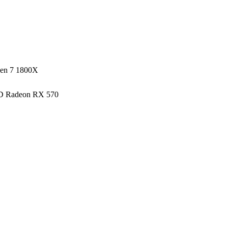
zen 7 1800X
D Radeon RX 570