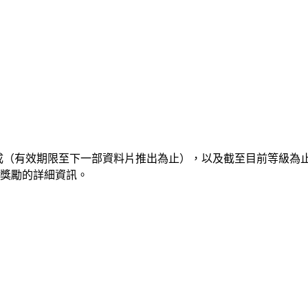
成（​有​效​期​限​至​下​一部​資料片​推出​為​止），​以及​截​至​目前​等​級​為
看​獎勵​的​詳細​資訊。