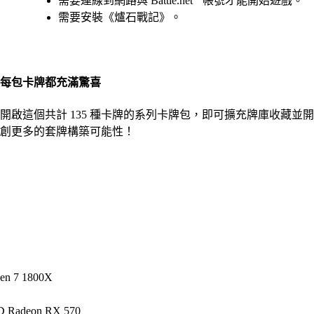
需要連線到網路與 Battle.net
帳號才能開始遊戲。
需要安裝《爐石戰記》。
每包卡牌都充滿驚喜
開啟這個共計 135 種卡牌的系列卡牌包，即可擴充牌庫收藏並開
創更多的套牌構築可能性！
zen 7 1800X
D Radeon RX 570