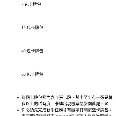
7 包卡牌包
15 包卡牌包
40 包卡牌包
60 包卡牌包
Available actions
每個卡牌包都內含 5 張卡牌，其中至少有一張是精
良以上的稀有度。卡牌出現機率請參閱此處。
你必須先完成新手任務才有辦法打開這些卡牌包。
®