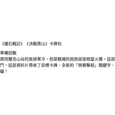
《爐石戰記》
《決戰奧山》卡牌包
準備迎戰
奧特蘭克山谷的氣候寒冷，但是戰場的局勢卻是相當火爆。這部全
鬥。這部資料片帶來了目標卡牌、全新的「榮譽擊殺」關鍵字、
耀！