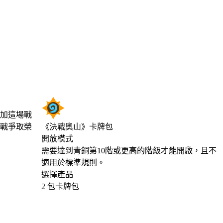
參加這場戰
戰爭取榮
《決戰奧山》卡牌包
開放模式
Product Notification
需要達到青銅第10階或更高的階級才能開啟，且不
適用於標準規則。
選擇產品
2 包卡牌包