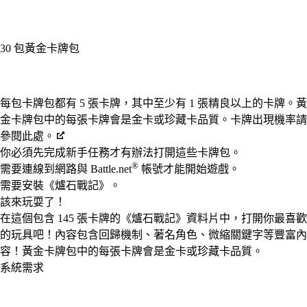
30 包黃金卡牌包
Available actions
每包卡牌包都有 5 張卡牌，其中至少有 1 張精良以上的卡牌。黃
金卡牌包中的每張卡牌會是金卡或珍藏卡品質。卡牌出現機率請
參閱此處。
你必須先完成新手任務才有辦法打開這些卡牌包。
®
需要連線到網路與 Battle.net
帳號才能開始遊戲。
需要安裝《爐石戰記》。
該來玩耍了！
在這個包含 145 張卡牌的《爐石戰記》資料片中，打開你最喜歡
的玩具吧！內容包含回歸機制、著名角色、微縮關鍵字等豐富內
容！黃金卡牌包中的每張卡牌會是金卡或珍藏卡品質。
系統需求