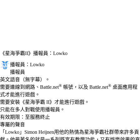
《星海爭霸II》
播報員：Lowko
播報員：Lowko
播報員
Available actions
價格
英文語音（無字幕）。
®
®
需要連線到網路、Battle.net
帳號，以及 Battle.net
桌面應用程
式才能進行遊戲。
需要安裝《星海爭霸 II》才能進行遊戲。
只能在多人對戰使用播報員。
有效期限：至服務終止
專屬的聲音
「Lowko」Simon Heijnen用他的熱情為星海爭霸社群帶來許多貢
獻。他最著名的就是一系列既富有教學功能，又有娛樂效果的直