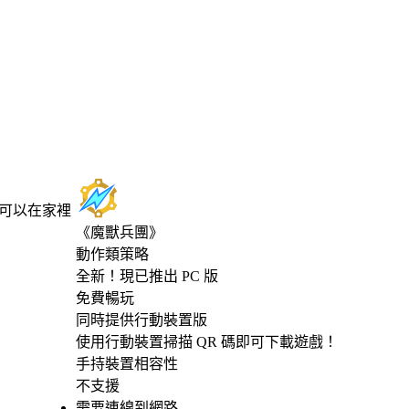
也可以在家裡
《魔獸兵團》
動作類策略
Product Notification
全新！現已推出 PC 版
免費暢玩
Available actions
同時提供行動裝置版
使用行動裝置掃描 QR 碼即可下載遊戲！
手持裝置相容性
不支援
需要連線到網路