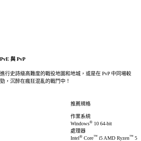
PvE 與 PvP
進行史詩級高難度的戰役地圖和地城，或是在 PvP 中同場較
勁，沉醉在瘋狂混亂的戰鬥中！
推薦規格
作業系統
®
Windows
10 64-bit
處理器
®
™
™
Intel
Core
i5 AMD Ryzen
5