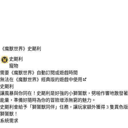
《魔獸世界》
史颳利
史颳利
寵物
Available actions
價格
需要《魔獸世界》自動訂閱或遊戲時間
無法在《魔獸世界》經典版的遊戲中使用
史颳利
讓風暴與你同在！史颳利是好強的小獅鷲獸，劈啪作響地散發著
能量，準備好隨時為你的冒險增添無窮的魅力。
史颳利會給予「獅鷲獸同伴」任務，讓玩家額外獲得 3 隻異色版
獅鷲獸！
系統需求