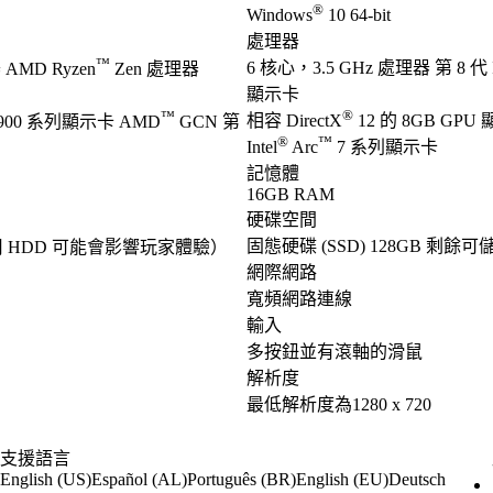
®
Windows
10 64-bit
處理器
™
6 核心，3.5 GHz 處理器 第 8 代 I
AMD Ryzen
Zen 處理器
顯示卡
®
™
相容 DirectX
12 的 8GB GPU
900 系列顯示卡 AMD
GCN 第
®
™
Intel
Arc
7 系列顯示卡
記憶體
16GB RAM
硬碟空間
固態硬碟 (SSD) 128GB 剩餘
用 HDD 可能會影響玩家體驗）
網際網路
寬頻網路連線
輸入
多按鈕並有滾軸的滑鼠
解析度
最低解析度為1280 x 720
支援語言
English (US)
Español (AL)
Português (BR)
English (EU)
Deutsch