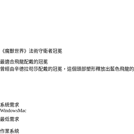
《魔獸世界》
法術守衛者冠冕
最適合飛龍配戴的冠冕
曾經由辛德拉苟莎配戴的冠冕，這個頭部塑形釋放出藍色飛龍的
系統需求
Windows
Mac
最低需求
作業系統