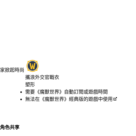
家掀起時尚
攜浪外交官戰衣
塑形
Available actions
價格
需要《魔獸世界》自動訂閱或遊戲時間
無法在《魔獸世界》經典版的遊戲中使用
角色共享