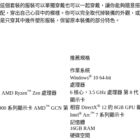
這個套裝的服裝可以單獨穿戴也可以一起穿戴，讓你能夠隨意搭
配，穿出自己心目中的模樣。你可以完全取代掉裝備的外觀，或
是只穿其中幾件塑形服裝，保留原本裝備的部分特色。
推薦規格
作業系統
®
Windows
10 64-bit
處理器
™
6 核心，3.5 GHz 處理器 第 8 代 I
AMD Ryzen
Zen 處理器
顯示卡
®
™
相容 DirectX
12 的 8GB GPU
900 系列顯示卡 AMD
GCN 第
®
™
Intel
Arc
7 系列顯示卡
記憶體
16GB RAM
硬碟空間