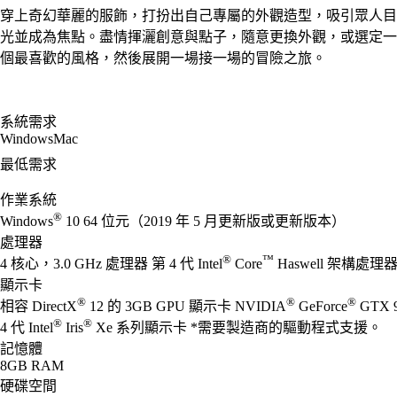
穿上奇幻華麗的服飾，打扮出自己專屬的外觀造型，吸引眾人目
光並成為焦點。盡情揮灑創意與點子，隨意更換外觀，或選定一
個最喜歡的風格，然後展開一場接一場的冒險之旅。
系統需求
Windows
Mac
最低需求
作業系統
®
Windows
10 64 位元（2019 年 5 月更新版或更新版本）
處理器
®
™
4 核心，3.0 GHz 處理器 第 4 代 Intel
Core
Haswell 架構處理器 
顯示卡
®
®
®
相容 DirectX
12 的 3GB GPU 顯示卡 NVIDIA
GeForce
GTX 
®
®
4 代 Intel
Iris
Xe 系列顯示卡 *需要製造商的驅動程式支援。
記憶體
8GB RAM
硬碟空間