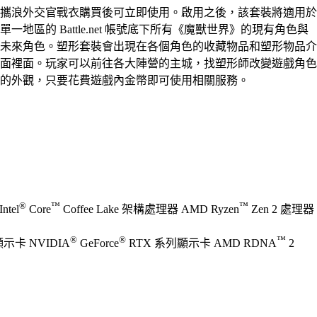
攜浪外交官戰衣購買後可立即使用。啟用之後，該套裝將適用於
單一地區的 Battle.net 帳號底下所有《魔獸世界》的現有角色與
未來角色。塑形套裝會出現在各個角色的收藏物品和塑形物品介
面裡面。玩家可以前往各大陣營的主城，找塑形師改變遊戲角色
的外觀，只要花費遊戲內金幣即可使用相關服務。
®
™
™
ntel
Core
Coffee Lake 架構處理器 AMD Ryzen
Zen 2 處理器
®
®
™
 顯示卡 NVIDIA
GeForce
RTX 系列顯示卡 AMD RDNA
2