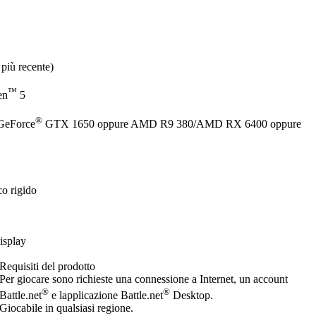
più recente)
™
en
5
®
GeForce
GTX 1650 oppure AMD R9 380/AMD RX 6400 oppure
co rigido
isplay
Requisiti del prodotto
Per giocare sono richieste una connessione a Internet, un account
®
®
Battle.net
e lapplicazione Battle.net
Desktop.
Giocabile in qualsiasi regione.