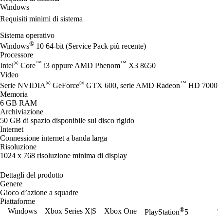
Windows
Requisiti minimi di sistema
Sistema operativo
®
Windows
10 64-bit (Service Pack più recente)
Processore
®
™
™
Intel
Core
i3 oppure AMD Phenom
X3 8650
Video
®
®
™
Serie NVIDIA
GeForce
GTX 600, serie AMD Radeon
HD 7000
Memoria
6 GB RAM
Archiviazione
50 GB di spazio disponibile sul disco rigido
Internet
Connessione internet a banda larga
Risoluzione
1024 x 768 risoluzione minima di display
Dettagli del prodotto
Genere
Gioco d’azione a squadre
Piattaforme
®
Windows
Xbox Series X|S
Xbox One
PlayStation
5