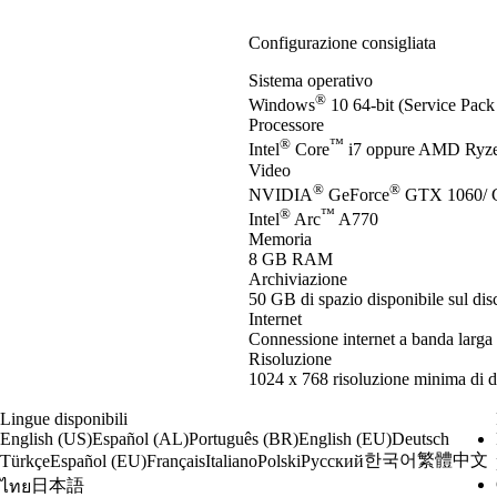
Configurazione consigliata
Sistema operativo
®
Windows
10 64-bit (Service Pack 
Processore
®
™
Intel
Core
i7 oppure AMD Ryz
Video
®
®
NVIDIA
GeForce
GTX 1060/ 
®
™
Intel
Arc
A770
Memoria
8 GB RAM
Archiviazione
50 GB di spazio disponibile sul dis
Internet
Connessione internet a banda larga
Risoluzione
1024 x 768 risoluzione minima di d
Lingue disponibili
English (US)
Español (AL)
Português (BR)
English (EU)
Deutsch
한국어
繁體中文
Türkçe
Español (EU)
Français
Italiano
Polski
Русский
日本語
ไทย