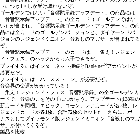
トにつき1回しか受け取れないぞ。
ゴールデンではない「音響黙示録アップデート」の商品には
「音響黙示録アップデート」の全カード（ゴールデンではな
い）が含まれ、「音響黙示録ゴールデン・アップデート」の商
品には全カードのゴールデンバージョンと、ダイヤモンドバー
ジョンのレジェンドミニオン「音殺しのマガサ」が含まれてる
ぞ。
「音響黙示録アップデート」のカードは、「集え！レジェン
ド・フェス」のパックからも入手できるぞ。
®
プレイするにはインターネット接続とBattle.net
アカウントが
必要だぞ。
プレイするには「ハースストーン」が必要だぞ。
音楽界の命運がかかっている！
「集え！レジェンド・フェス - 音響黙示録」の全ゴールデンカ
ードで、音楽の力をその手につかもう。アップデートは38種の
新カードを同梱。エピック、コモン、レアカードが各2枚、レ
ジェンドカードが各1枚、合計72枚のセットだ。さらに、ボー
ナスとしてダイヤモンド版レジェンドミニオン「音殺しのマガ
サ」が付いてくるぞ。
製品を比較