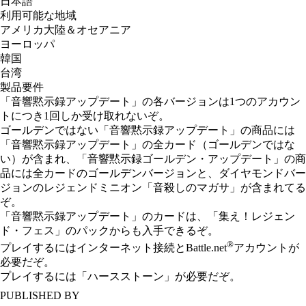
日本語
利用可能な地域
アメリカ大陸＆オセアニア
ヨーロッパ
韓国
台湾
製品要件
「音響黙示録アップデート」の各バージョンは1つのアカウン
トにつき1回しか受け取れないぞ。
ゴールデンではない「音響黙示録アップデート」の商品には
「音響黙示録アップデート」の全カード（ゴールデンではな
い）が含まれ、「音響黙示録ゴールデン・アップデート」の商
品には全カードのゴールデンバージョンと、ダイヤモンドバー
ジョンのレジェンドミニオン「音殺しのマガサ」が含まれてる
ぞ。
「音響黙示録アップデート」のカードは、「集え！レジェン
ド・フェス」のパックからも入手できるぞ。
®
プレイするにはインターネット接続とBattle.net
アカウントが
必要だぞ。
プレイするには「ハースストーン」が必要だぞ。
PUBLISHED BY