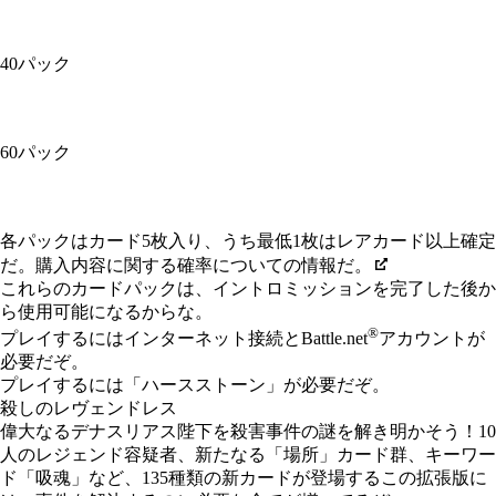
40パック
60パック
Available actions
各パックはカード5枚入り、うち最低1枚はレアカード以上確定
だ。購入内容に関する確率についての情報だ。
これらのカードパックは、イントロミッションを完了した後か
ら使用可能になるからな。
®
プレイするにはインターネット接続とBattle.net
アカウントが
必要だぞ。
プレイするには「ハースストーン」が必要だぞ。
殺しのレヴェンドレス
偉大なるデナスリアス陛下を殺害事件の謎を解き明かそう！10
人のレジェンド容疑者、新たなる「場所」カード群、キーワー
ド「吸魂」など、135種類の新カードが登場するこの拡張版に