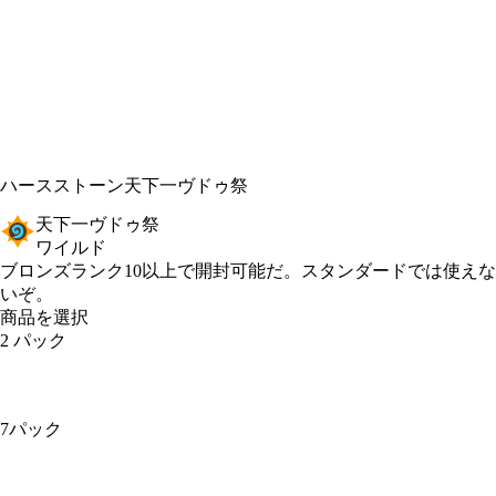
ハースストーン
天下一ヴドゥ祭
天下一ヴドゥ祭
ワイルド
Product Notification
ブロンズランク10以上で開封可能だ。スタンダードでは使えな
いぞ。
商品を選択
2 パック
7パック