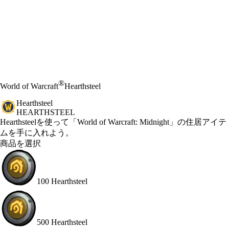
®
World of Warcraft
Hearthsteel
Hearthsteel
HEARTHSTEEL
Product Notification
Hearthsteelを使って「World of Warcraft: Midnight」の住居アイテ
ムを手に入れよう。
商品を選択
100 Hearthsteel
500 Hearthsteel