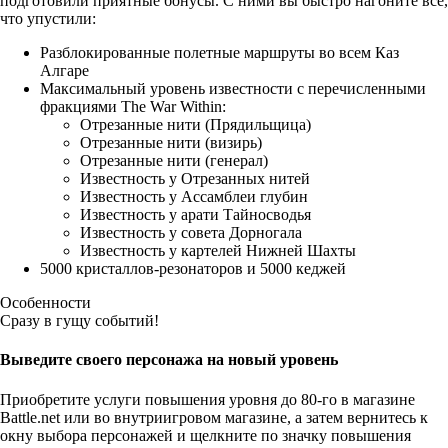
подготовили приятные бонусы. С ними вы быстро нагоните все,
что упустили:
Разблокированные полетные маршруты во всем Каз
Алгаре
Максимальный уровень известности с перечисленными
фракциями The War Within:
Отрезанные нити (Прядильщица)
Отрезанные нити (визирь)
Отрезанные нити (генерал)
Известность у Отрезанных нитей
Известность у Ассамблеи глубин
Известность у арати Тайносводья
Известность у совета Дорногала
Известность у картелей Нижней Шахты
5000 кристаллов-резонаторов и 5000 кеджей
Особенности
Сразу в гущу событий!
Выведите своего персонажа на новый уровень
Приобретите услуги повышения уровня до 80-го в магазине
Battle.net или во внутриигровом магазине, а затем вернитесь к
окну выбора персонажей и щелкните по значку повышения