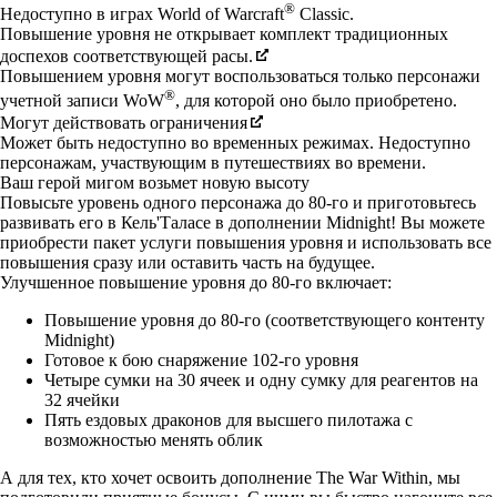
®
Недоступно в играх World of Warcraft
Classic.
Повышение уровня не открывает комплект традиционных
доспехов соответствующей расы.
Повышением уровня могут воспользоваться только персонажи
®
учетной записи WoW
, для которой оно было приобретено.
Могут действовать ограничения
Может быть недоступно во временных режимах. Недоступно
персонажам, участвующим в путешествиях во времени.
Ваш герой мигом возьмет новую высоту
Повысьте уровень одного персонажа до 80-го и приготовьтесь
развивать его в Кель'Таласе в дополнении Midnight! Вы можете
приобрести пакет услуги повышения уровня и использовать все
повышения сразу или оставить часть на будущее.
Улучшенное повышение уровня до 80-го включает:
Повышение уровня до 80-го (соответствующего контенту
Midnight)
Готовое к бою снаряжение 102-го уровня
Четыре сумки на 30 ячеек и одну сумку для реагентов на
32 ячейки
Пять ездовых драконов для высшего пилотажа с
возможностью менять облик
А для тех, кто хочет освоить дополнение The War Within, мы